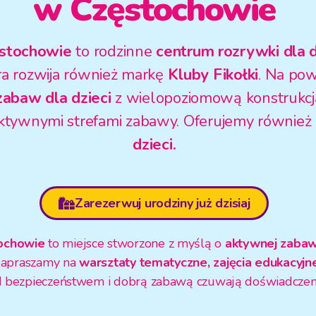
w Częstochowie
ęstochowie
to rodzinne
centrum rozrywki dla d
óra rozwija również markę
Kluby Fikołki
. Na pow
zabaw dla dzieci
z wielopoziomową konstrukcją
raktywnymi strefami zabawy. Oferujemy również
dzieci.
Zarezerwuj urodziny już dzisiaj
tochowie
to miejsce stworzone z myślą o
aktywnej zabaw
Zapraszamy na
warsztaty tematyczne, zajęcia edukacyjne
d bezpieczeństwem i dobrą zabawą czuwają doświadczeni