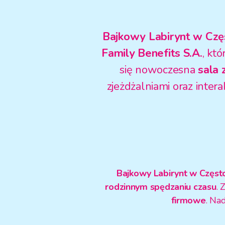
Bajkowy Labirynt w Cz
Family Benefits S.A.
, kt
się nowoczesna
sala 
zjeżdżalniami oraz inte
Bajkowy Labirynt w Częs
rodzinnym spędzaniu czasu
. 
firmowe
. Na