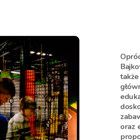
Opróc
Bajko
także
główn
eduka
dosko
zabaw
oraz 
propo