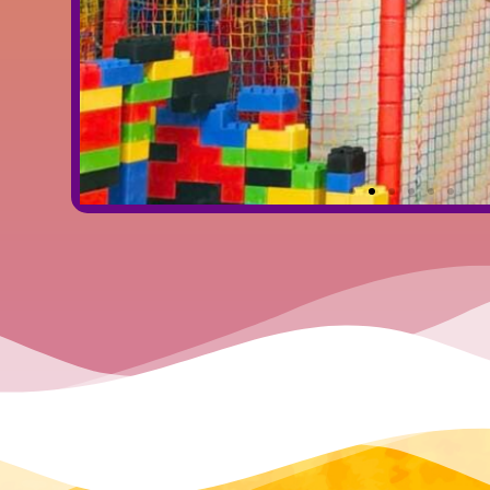
Tor
przeszk
ninja